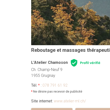
Reboutage et massages thérapeutiq
L'Atelier Chamoson
Ch. Champ-Neuf 9
1955 Grugnay
Tél.
*
:
078 791 61 92
*
Ne désire pas recevoir de publicité
Site internet
:
www.atelier-ml.ch/