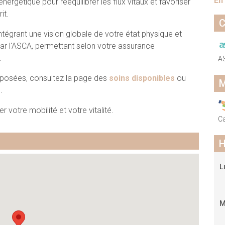
En
rgétique pour rééquilibrer les flux vitaux et favoriser
it.
C
grant une vision globale de votre état physique et
ar l'ASCA, permettant selon votre assurance
.
A
oposées, consultez la page des
soins disponibles
ou
M
e
.
 votre mobilité et votre vitalité.
C
H
L
M