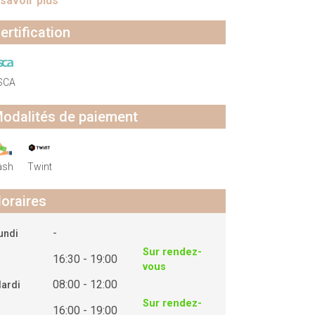
 savoir plus
ertification
SCA
odalités de paiement
ash
Twint
oraires
-
undi
Sur rendez-
16:30 - 19:00
vous
08:00 - 12:00
ardi
Sur rendez-
16:00 - 19:00