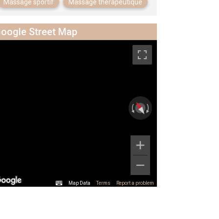
Massage sportif
Massage thérapeutique
oogle Street Map
Map Data
Terms
Report a problem