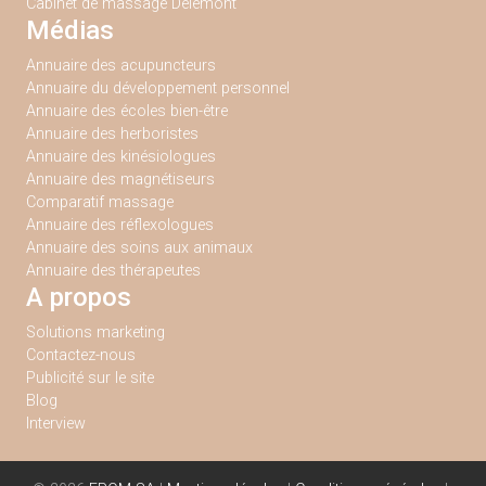
Cabinet de massage Delémont
Médias
Annuaire des acupuncteurs
Annuaire du développement personnel
Annuaire des écoles bien-être
Annuaire des herboristes
Annuaire des kinésiologues
Annuaire des magnétiseurs
Comparatif massage
Annuaire des réflexologues
Annuaire des soins aux animaux
Annuaire des thérapeutes
A propos
Solutions marketing
Contactez-nous
Publicité sur le site
Blog
Interview