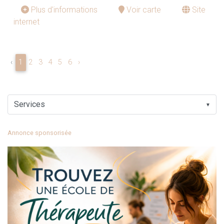
Plus d'informations
Voir carte
Site
internet
‹
1
2
3
4
5
6
›
▼
Annonce sponsorisée