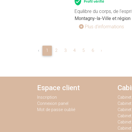
Equilibre du corps, de l'espri
Montagny-la-Ville et région
Plus d'informations
‹
1
2
3
4
5
6
›
Espace client
Cab
Inscription
Cabine
Connexion panel
Cabine
Mot de passe oublié
Cabinet
Cabine
Cabinet
Cabine