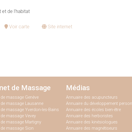
t et de l'habitat
Voir carte
Site internet
inet de Massage
Médias
t de massage Genève
Annuaire des acupuncteurs
t de massage Lausanne
Annuaire du développement person
 de massage Yverdon-les-Bains
Annuaire des écoles bien-être
t de massage Vevey
Annuaire des herboristes
 de massage Martigny
Annuaire des kinésiologues
t de massage Sion
Annuaire des magnétiseurs