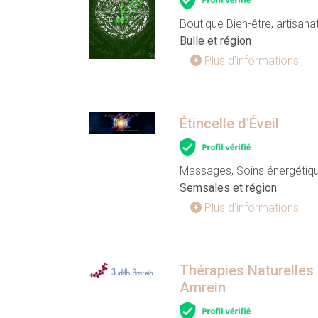
Boutique Bien-être, artisana
Bulle et région
Plus d'informations
Étincelle d'Éveil
Massages, Soins énergétique
Semsales et région
Plus d'informations
Thérapies Naturelles
Amrein