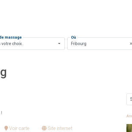
 de massage
Où
 votre choix..
Fribourg
rg
 !
An
Voir carte
Site internet