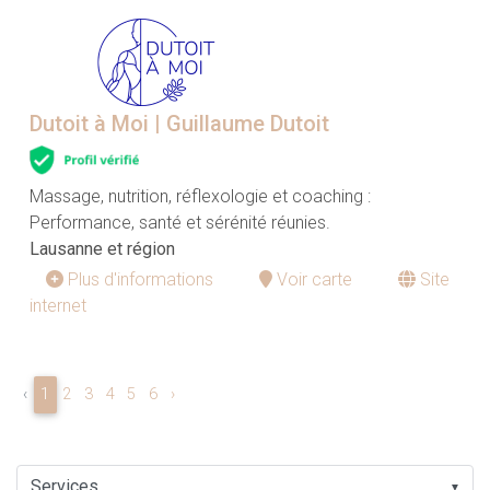
Dutoit à Moi | Guillaume Dutoit
Massage, nutrition, réflexologie et coaching :
Performance, santé et sérénité réunies.
Lausanne et région
Plus d'informations
Voir carte
Site
internet
‹
1
2
3
4
5
6
›
▼