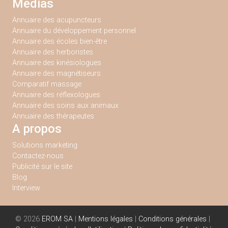
Médias
Annuaire des acupuncteurs
Annuaire du développement personnel
Annuaire des écoles bien-être
Annuaire des herboristes
Annuaire des kinésiologues
Annuaire des magnétiseurs
Comparatif massage
Annuaire des réflexologues
Annuaire des soins aux animaux
Annuaire des thérapeutes
A propos
Solutions marketing
Contactez-nous
Publicité sur le site
Blog
Interview
© 2026
EROM SA
|
Mentions légales
|
Conditions générales
|